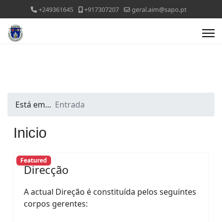
+249361645
+917307207
geral.aim@sapo.pt
Está em...
Entrada
Inicio
Featured
Direcção
A actual Direção é constituída pelos seguintes
corpos gerentes: