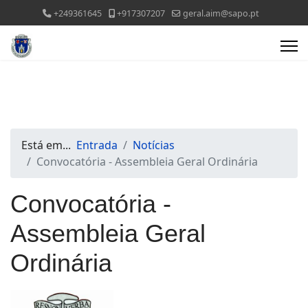
+249361645
+917307207
geral.aim@sapo.pt
Está em...
Entrada
Notícias
Convocatória - Assembleia Geral Ordinária
Convocatória -
Assembleia Geral
Ordinária